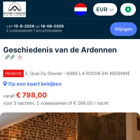
EUR
0
van
15-8-2026
op
18-08-2026
Wijzigen
2 volwassenen 1 accommodatie
Geschiedenis van de Ardennen
5, Quai Du Gravier - 6980 LA ROCHE EN ARDENNE
PROMOTIE
Op een kaart bekijken
€ 798,00
vanaf
voor 3 nachten, 2 volwassenen of € 266,00 / nacht